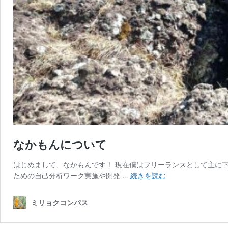
なかもんについて
はじめまして、なかもんです！ 現在僕はフリーランスとして主に下
な
ための自己分析ワーク実施や開発 …
続きを読む
か
も
ミリョクコンパス
ん
に