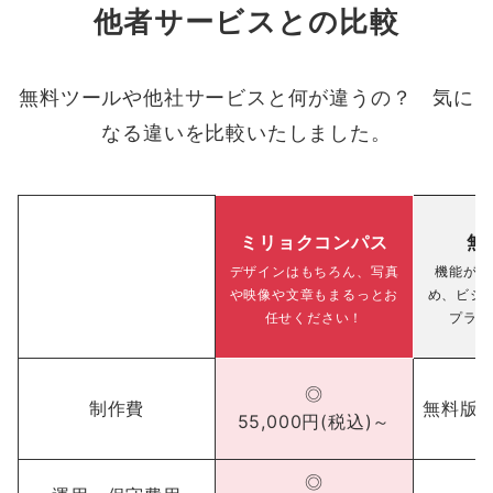
他者サービスとの比較
無料ツールや他社サービスと何が違うの？ 気に
なる違いを比較いたしました。
ミリョクコンパス
無
デザインはもちろん
、
写真
機能が限
や映像や文章もまるっとお
め、ビジ
任せください！
プラン
◎
制作費
無料版
55,000円(税込)～
◎