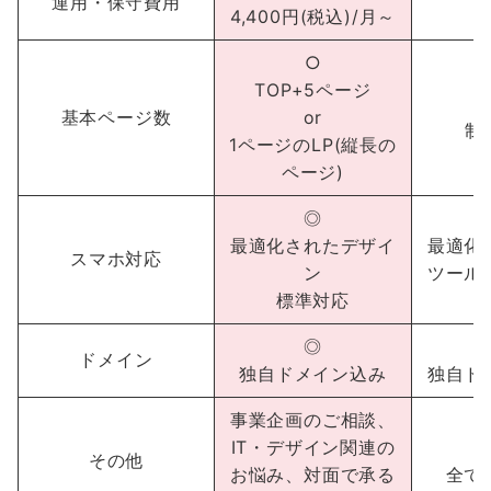
運用・保守費用
4,400円(税込)/月～
○
TOP+5ページ
基本ページ数
or
制
1ページのLP(縦長の
ページ)
◎
最適化されたデザイ
最適化
スマホ対応
ン
ツール
標準対応
◎
ドメイン
独自ドメイン込み
独自ド
事業企画のご相談、
IT・デザイン関連の
その他
お悩み、対面で承る
全て